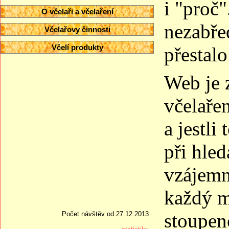
i "proč
O včelaři a včelaření
nezabřed
Včelařovy činnosti
Včelí produkty
přestalo
Web je 
včelařen
a jestli
při hled
vzájemn
každý m
stoupen
Počet návštěv od 27.12.2013