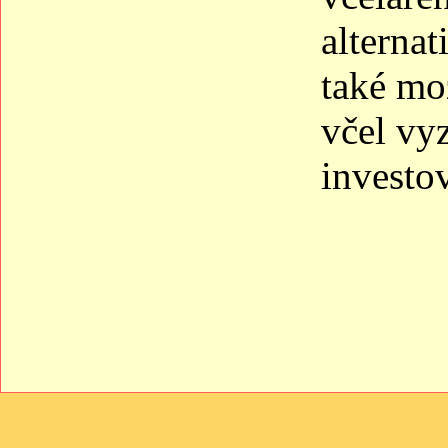
alternat
také mo
včel vy
investov