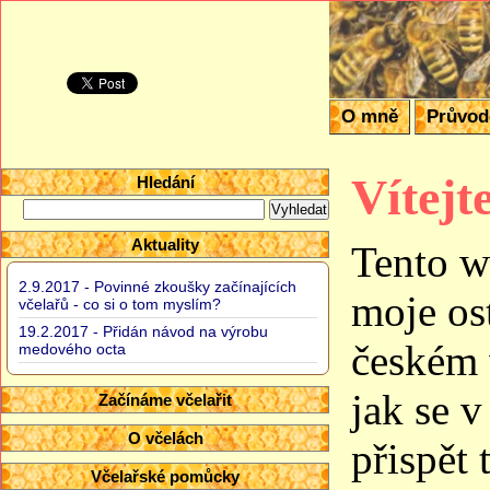
Domácí vče
O mně
Průvo
Vítejt
Hledání
Aktuality
Tento w
2.9.2017 - Povinné zkoušky začínajících
moje ost
včelařů - co si o tom myslím?
19.2.2017 - Přidán návod na výrobu
českém 
medového octa
jak se 
Začínáme včelařit
O včelách
přispět 
Včelařské pomůcky