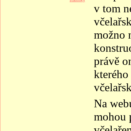
statistiky
v tom n
včelařs
možno n
konstru
právě o
kterého
včelařs
Na webu
mohou p
včelařen