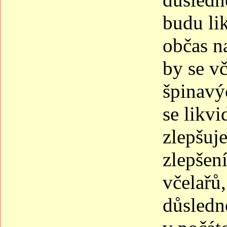
budu li
občas n
by se v
špinavýc
se likvi
zlepšuje
zlepšení
včelařů
důsledn