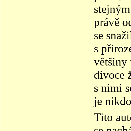
stejným
právě od
se snaž
s přiro
většiny
divoce ž
s nimi s
je nikdo
Tito au
se nachá