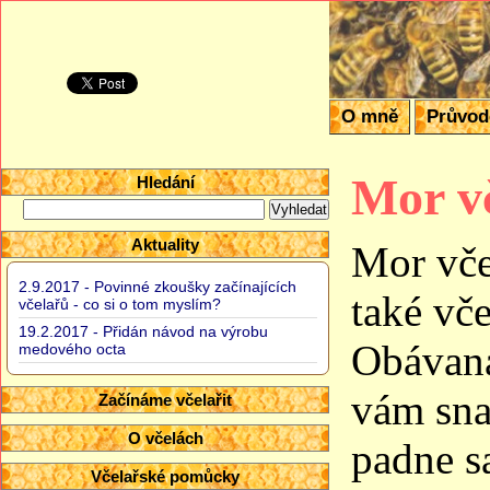
Domácí vče
O mně
Průvo
Mor v
Hledání
Aktuality
Mor vče
2.9.2017 - Povinné zkoušky začínajících
také vč
včelařů - co si o tom myslím?
19.2.2017 - Přidán návod na výrobu
Obávaná
medového octa
vám sna
Začínáme včelařit
O včelách
padne s
Včelařské pomůcky