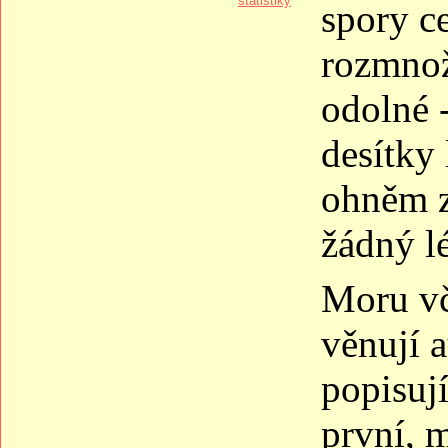
statistiky
spory ce
rozmnož
odolné -
desítky 
ohněm z
žádný l
Moru vč
věnují 
popisuj
první, 