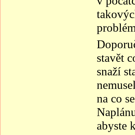
v počátc
takovýc
problém
Doporuč
stavět c
snaží st
nemusely
na co se
Naplánu
abyste k