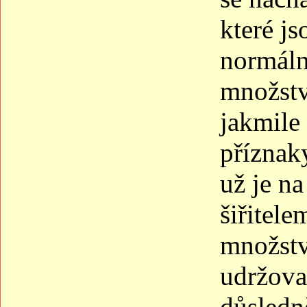
které j
normáln
množstv
jakmile 
příznak
už je na
šiřitele
množství
udržova
důsledně