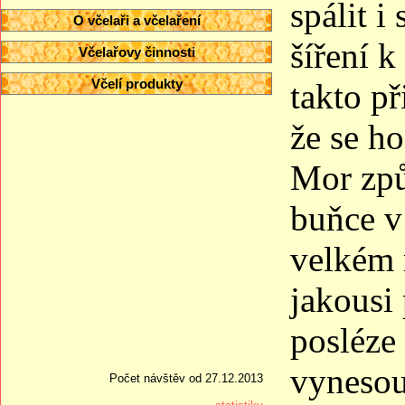
spálit i
O včelaři a včelaření
šíření 
Včelařovy činnosti
Včelí produkty
takto př
že se ho
Mor způs
buňce v 
velkém 
jakousi
posléze
vynesou
Počet návštěv od 27.12.2013