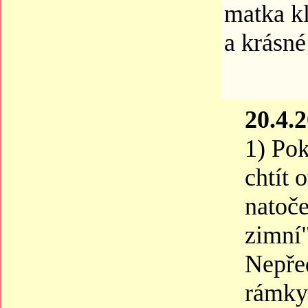
matka kl
a krásné
20.4.
1) Pok
chtít 
natoče
zimní"
Nepře
rámky 