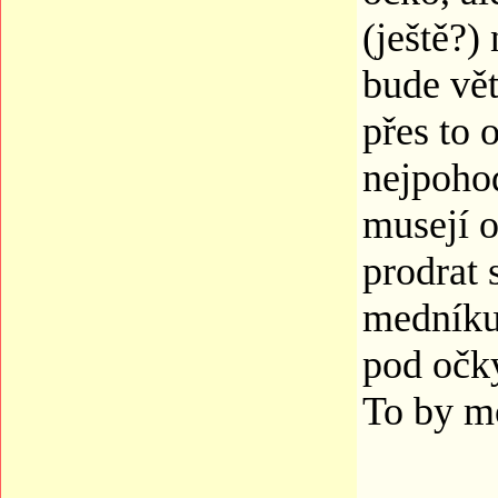
(ještě?)
bude vět
přes to 
nejpohod
musejí 
prodrat 
medníku.
pod očky
To by mo