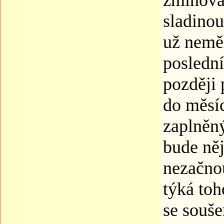
zmiňovan
sladinou
už neměl
poslední
později 
do měsí
zaplněný
bude něj
nezačnou
týká toh
se souše