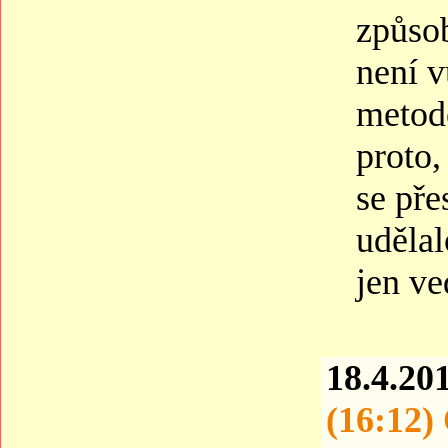
způsob
není v
metodě
proto,
se pře
udělal
jen ve
18.4.20
(16:12)