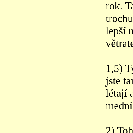
rok. T
troch
lepší 
větrat
1,5) T
jste t
létají
medník
2) Toh