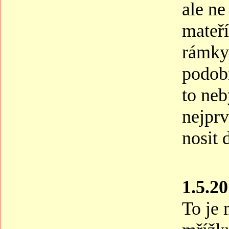
ale ne
mateří
rámky
podobn
to neb
nejprv
nosit
1.5.20
To je 