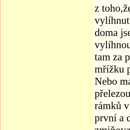
z toho,ž
vylíhnut
doma jse
vylíhno
tam za p
mřížku p
Nebo má
přelezou
rámků v
první a 