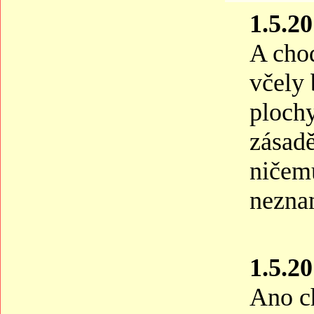
1.5.20
A cho
včely 
plochy
zásadě
ničemu
nezna
1.5.20
Ano ch