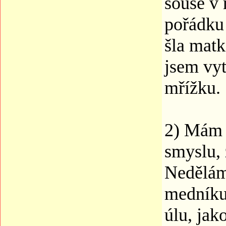
souše v
pořádku 
šla matk
jsem vyt
mřížku.
2) Mám j
smyslu, 
Nedělám
medníku,
úlu, jak