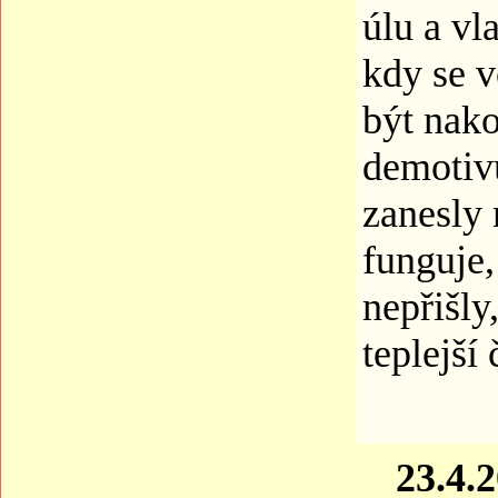
úlu a vl
kdy se 
být nako
demotivu
zanesly 
funguje,
nepřišly
teplejší
23.4.