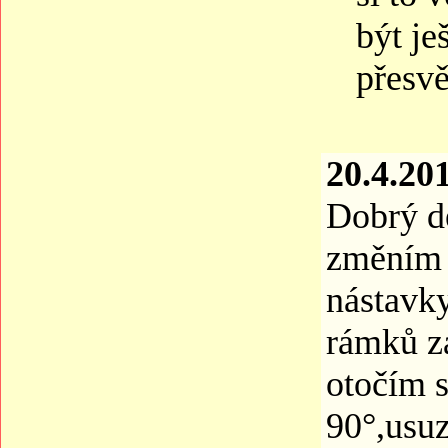
být je
přesvě
20.4.20
Dobrý de
změním l
nástavky
rámků za
otočím 
90°,usuz