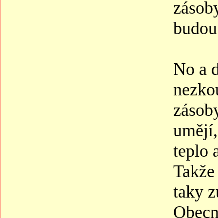
zásob
budou 
No a d
nezkou
zásoby
umějí,
teplo 
Takže 
taky z
Obecn