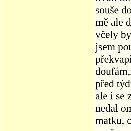
souše do
mě ale d
včely by
jsem po
překvapi
doufám,ž
před tý
ale i s
nedal o
matku, c