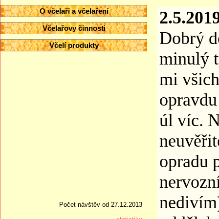
O včelaři a včelaření
2.5.2019
Včelařovy činnosti
Dobrý de
Včelí produkty
minulý t
mi všichn
opravdu
úl víc. 
neuvěřit
opradu p
nervozní 
nedivím)
Počet návštěv od 27.12.2013