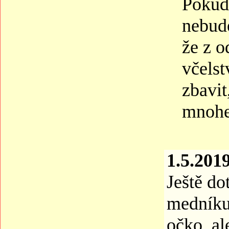
Pokud 
nebude
že z o
včelst
zbavit
mnohem
1.5.2019
Ještě do
medníku,
očko, al