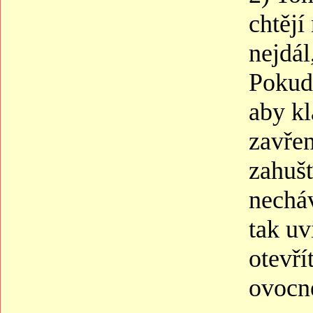
chtějí
nejdál
Pokud 
aby kl
zavřen
zahuš
necháv
tak u
otevří
ovocné