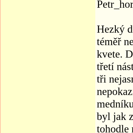
Petr_ho
Hezký de
téměř ne
kvete. D
třetí ná
tři neja
nepokazi
medníku 
byl jak 
tohodle