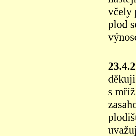
včely
plod s
výnos
23.4.
děkuji
s mříž
zasaho
plodiš
uvažuj