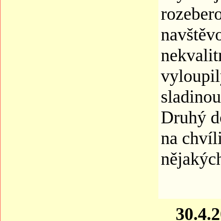
rozebero
navštěv
nekvalit
vyloupil
sladinou
Druhý do
na chvíl
nějakýc
30.4.