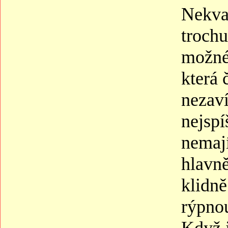
Nekval
trochu
možné 
která 
nezaví
nejspí
nemají
hlavn
klidně
rýpnou