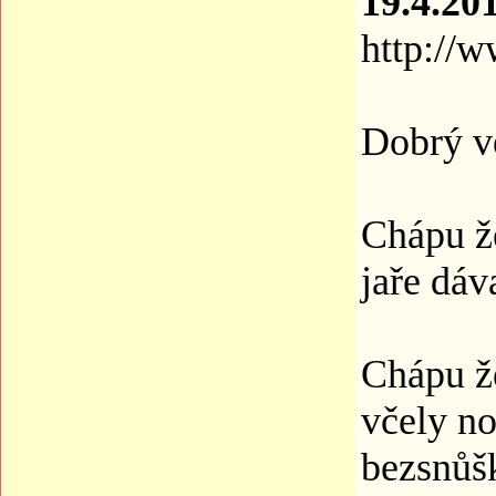
19.4.20
http://w
Dobrý ve
Chápu ž
jaře dáv
Chápu že
včely no
bezsnůš