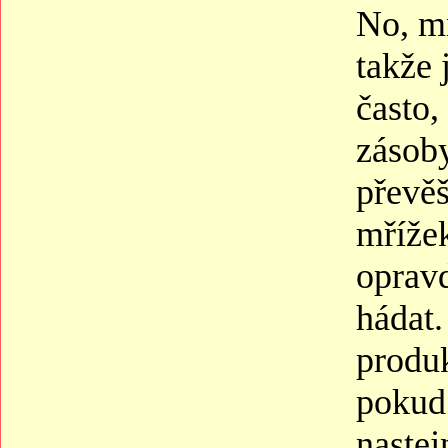
No, m
takže 
často,
zásoby
převěš
mřížek
opravd
hádat.
produk
pokud 
nastej