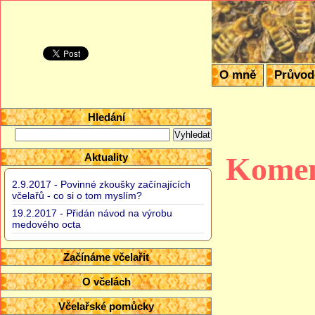
Domácí vče
O mně
Průvo
Hledání
Aktuality
Komen
2.9.2017 - Povinné zkoušky začínajících
včelařů - co si o tom myslím?
19.2.2017 - Přidán návod na výrobu
medového octa
Začínáme včelařit
O včelách
Včelařské pomůcky