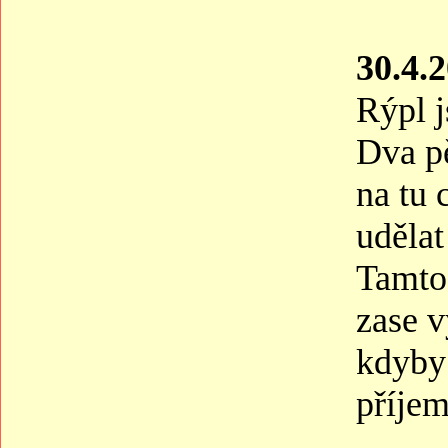
30.4.
Rýpl j
Dva p
na tu 
udělat
Tamto 
zase v
kdyby 
příjem