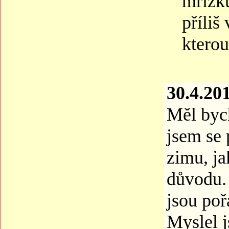
mřížku
příliš
kterou
30.4.20
Měl byc
jsem se 
zimu, ja
důvodu. 
jsou poř
Myslel j