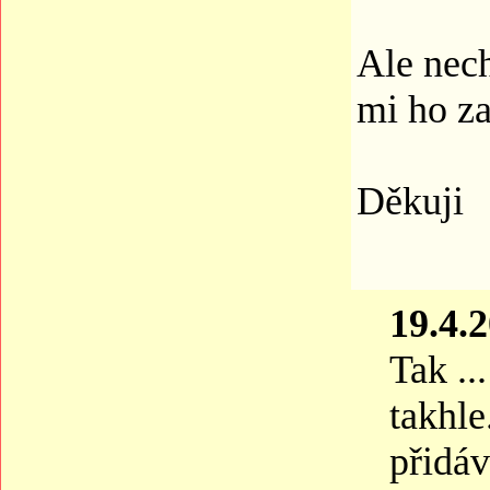
Ale nec
mi ho za
Děkuji
19.4.
Tak ..
takhle
přidáv