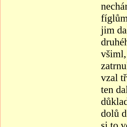
nechá
fíglům
jim d
druhéh
všiml,
zatrnu
vzal t
ten da
důkla
dolů d
si to 