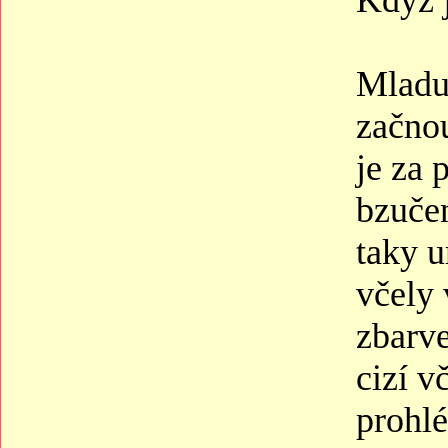
Když j
Mladu
začnou
je za 
bzučen
taky u
včely 
zbarve
cizí v
prohlé