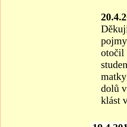
20.4.
Děkuji
pojmy:
otočil
stude
matky
dolů v
klást 