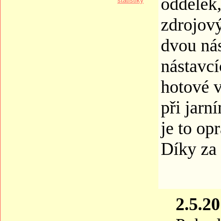
oddělek,
statistiky
zdrojov
dvou nás
nástavcí
hotové v
při jarn
je to op
Díky za 
2.5.20