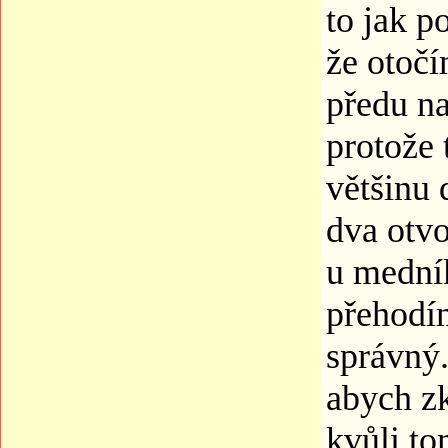
to jak p
že otoč
předu na
protože 
většinu
dva otvo
u mední
přehodí
správný.
abych zk
kvůli to