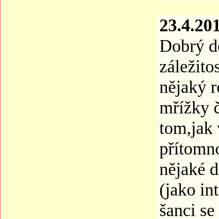
23.4.20
Dobrý de
záležito
nějaký r
mřížky č
tom,jak
přítomn
nějaké d
(jako in
šanci se